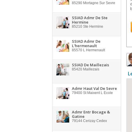
85290
Mortagne Sur Sevre
SSIAD Admr De Ste
Hermine
85210
Ste Hermine
SSIAD Admr De
L'hermenault
85570
L Hermenault
SSIAD De Maillezais
85420
Maillezais
L
Admr Haut Val De Sevre
79400
St Maixent L Ecole
Admr Entr Bocage &
Gatine
79144
Cerizay Cedex