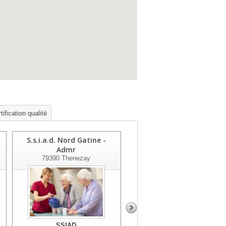
ification qualité
S.s.i.a.d. Nord Gatine -
S.s.i.a.d. Plaine Et Marais 
Admr
Admr
79390
Thenezay
79270
Frontenay Rohan Rohan
SSIAD
SSIAD