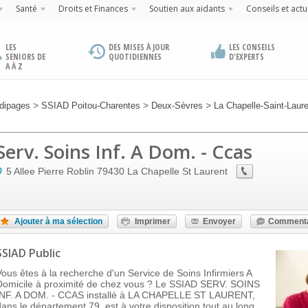
Santé
Droits et Finances
Soutien aux aidants
Conseils et actu
LES
DES MISES À JOUR
LES CONSEILS
SENIORS DE
QUOTIDIENNES
D'EXPERTS
A À Z
>
>
>
dipages
SSIAD Poitou-Charentes
Deux-Sèvres
La Chapelle-Saint-Laur
Serv. Soins Inf. A Dom. - Ccas
5 Allee Pierre Roblin
79430
La Chapelle St Laurent
Ajouter à ma sélection
Imprimer
Envoyer
Commenta
SSIAD Public
Vous êtes à la recherche d'un Service de Soins Infirmiers A
Domicile à proximité de chez vous ? Le SSIAD SERV. SOINS
INF. A DOM. - CCAS installé à LA CHAPELLE ST LAURENT,
dans le département 79, est à votre disposition tout au long