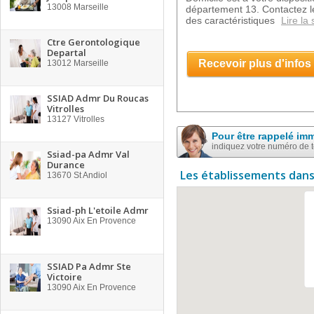
13008
Marseille
département 13. Contactez l
des caractéristiques
Lire la 
Ctre Gerontologique
Departal
Recevoir plus d'infos
13012
Marseille
SSIAD Admr Du Roucas
Vitrolles
13127
Vitrolles
Pour être rappelé im
indiquez votre numéro de 
Ssiad-pa Admr Val
Durance
Les établissements dans
13670
St Andiol
Ssiad-ph L'etoile Admr
13090
Aix En Provence
SSIAD Pa Admr Ste
Victoire
13090
Aix En Provence