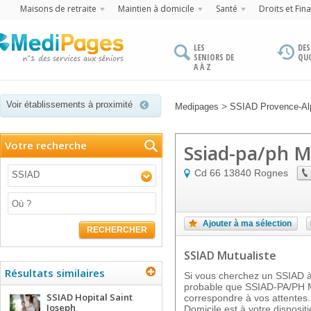
Maisons de retraite
Maintien à domicile
Santé
Droits et Fin
LES
DES
SENIORS DE
QU
A À Z
Voir établissements à proximité
>
Medipages
SSIAD Provence-Alp
Votre recherche
Ssiad-pa/ph M
Cd 66
13840
Rognes
SSIAD
Ajouter à ma sélection
RECHERCHER
SSIAD Mutualiste
Résultats similaires
Si vous cherchez un SSIAD à 
probable que SSIAD-PA/PH
SSIAD Hopital Saint
correspondre à vos attentes.
Joseph
Domicile est à votre dispos