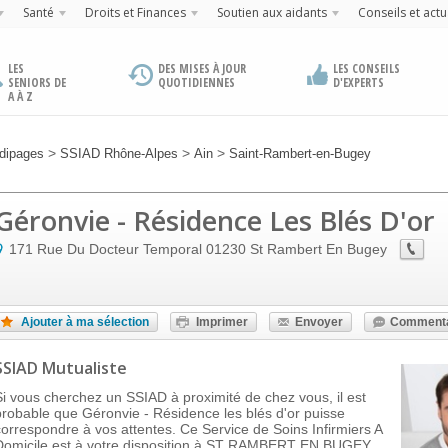
Santé
Droits et Finances
Soutien aux aidants
Conseils et actu
LES
DES MISES À JOUR
LES CONSEILS
SENIORS DE
QUOTIDIENNES
D'EXPERTS
A À Z
>
>
>
dipages
SSIAD Rhône-Alpes
Ain
Saint-Rambert-en-Bugey
Géronvie - Résidence Les Blés D'or
171 Rue Du Docteur Temporal
01230
St Rambert En Bugey
Ajouter à ma sélection
Imprimer
Envoyer
Commenta
SSIAD Mutualiste
Si vous cherchez un SSIAD à proximité de chez vous, il est
probable que Géronvie - Résidence les blés d'or puisse
correspondre à vos attentes. Ce Service de Soins Infirmiers A
Domicile est à votre disposition à ST RAMBERT EN BUGEY