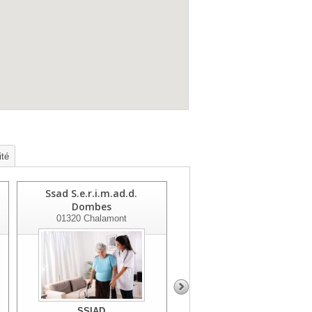
ité
Ssad S.e.r.i.m.ad.d.
SSIAD Artemare
Dombes
01510
Artemare
01320
Chalamont
SSIAD
SSIAD