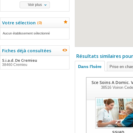
Voir plus
Votre sélection
(
0
)
Aucun établissement sélectionné
Fiches déjà consultées
Résultats similaires pou
S.i.a.d. De Cremieu
38460 Cremieu
Dans l'Isère
Prise en cha
Sce Soins A Domic. 
38516
Voiron Ced
SSIAD