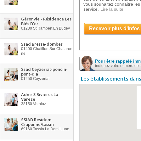
vous souhaitez connaitre les 
service,
Lire la suite
Géronvie - Résidence Les
Blés D'or
Recevoir plus d'infos
01230
St Rambert En Bugey
Ssad Bresse-dombes
01400
Chatillon Sur Chalaron
ne
Pour être rappelé im
indiquez votre numéro de 
Ssad Ceyzeriat-poncin-
pont-d'a
Les établissements dans
01250
Ceyzeriat
Admr 3 Rivieres La
Vareze
38150
Vernioz
SSIAD Residom
Craponne/tassin
69160
Tassin La Demi Lune