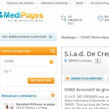
Maisons de retraite
Maintien à domicile
Santé
Droits et Fin
LES
DES
SENIORS DE
QU
A À Z
Voir établissements à proximité
>
Medipages
SSIAD Rhône-Alpe
Votre recherche
S.i.a.d. De Cr
38460
Cremieu
SSIAD
Ajouter à ma sélection
RECHERCHER
SSIAD Associatif
du gr
Résultats similaires
S.I.A.D. DE CREMIEU est un 
Soins Infirmiers A Domicile, 
Residom Rillieux-la-pape
38460. Tout au long de l'ann
69140
Rillieux La Pape
plus de 60 ans, en situatio