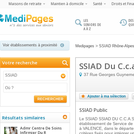
Maisons de retraite
Maintien à domicile
Santé
Droits et Fin
LES
DES
SENIORS DE
QU
A À Z
Voir établissements à proximité
>
Medipages
SSIAD Rhône-Alpe
Votre recherche
SSIAD Du C.c.
37 Rue Georges Guynem
SSIAD
Ajouter à ma sélection
RECHERCHER
SSIAD Public
Résultats similaires
Le SSIAD SSIAD DU C.C.A.S
établissement de Service de 
Admr Centre De Soins
à VALENCE, dans le départem
Infirmier Du R
critères fixés pour intégrer u