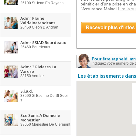
26190
St Jean En Royans
bénéficier d'une prise en ch
l'Assurance Maladi
Lire la su
Admr Plaine
Valdaine/andrans
Recevoir plus d'infos
26450
Cleon D Andran
Admr SSIAD Bourdeaux
26460
Bourdeaux
Pour être rappelé im
indiquez votre numéro de 
Admr 3 Rivieres La
Vareze
Les établissements dans
38150
Vernioz
S.i.a.d.
38590
St Etienne De St Geoir
s
Sce Soins A Domicile
Monestier
38650
Monestier De Clermont