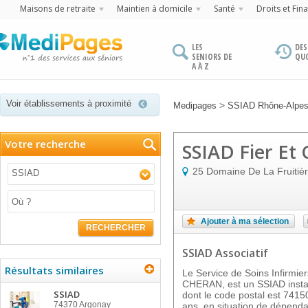
Maisons de retraite
Maintien à domicile
Santé
Droits et Fin
LES
DES
SENIORS DE
QU
A À Z
Voir établissements à proximité
>
Medipages
SSIAD Rhône-Alpe
Votre recherche
SSIAD Fier Et
25 Domaine De La Fruitiè
SSIAD
Ajouter à ma sélection
RECHERCHER
SSIAD Associatif
Résultats similaires
Le Service de Soins Infirmi
CHERAN, est un SSIAD ins
SSIAD
dont le code postal est 7415
74370
Argonay
ans, en situation de dépenda