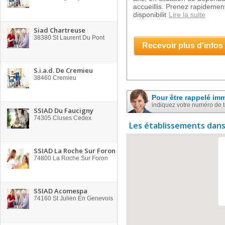
accueillis. Prenez rapidement
disponibilit
Lire la suite
Siad Chartreuse
38380
St Laurent Du Pont
Recevoir plus d'infos
S.i.a.d. De Cremieu
38460
Cremieu
Pour être rappelé im
indiquez votre numéro de 
SSIAD Du Faucigny
74305
Cluses Cedex
Les établissements dans
SSIAD La Roche Sur Foron
74800
La Roche Sur Foron
SSIAD Acomespa
74160
St Julien En Genevois