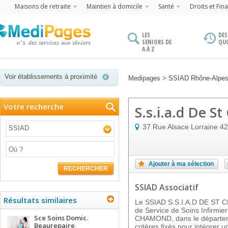
Maisons de retraite
Maintien à domicile
Santé
Droits et Fin
LES
DES
SENIORS DE
QU
A À Z
Voir établissements à proximité
>
Medipages
SSIAD Rhône-Alpe
Votre recherche
S.s.i.a.d De 
37 Rue Alsace Lorraine
42
SSIAD
Ajouter à ma sélection
RECHERCHER
SSIAD Associatif
Résultats similaires
Le SSIAD S.S.I.A.D DE ST 
de Service de Soins Infirmie
Sce Soins Domic.
CHAMOND, dans le départeme
Beaurepaire
critères fixés pour intégrer u