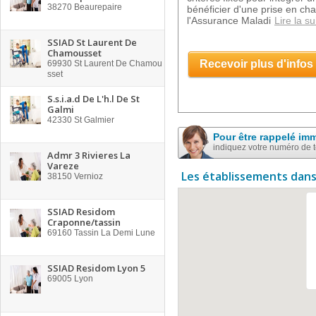
38270
Beaurepaire
bénéficier d'une prise en ch
l'Assurance Maladi
Lire la su
SSIAD St Laurent De
Chamousset
Recevoir plus d'infos
69930
St Laurent De Chamou
sset
S.s.i.a.d De L'h.l De St
Galmi
42330
St Galmier
Pour être rappelé im
indiquez votre numéro de 
Admr 3 Rivieres La
Vareze
Les établissements dans
38150
Vernioz
SSIAD Residom
Craponne/tassin
69160
Tassin La Demi Lune
SSIAD Residom Lyon 5
69005
Lyon