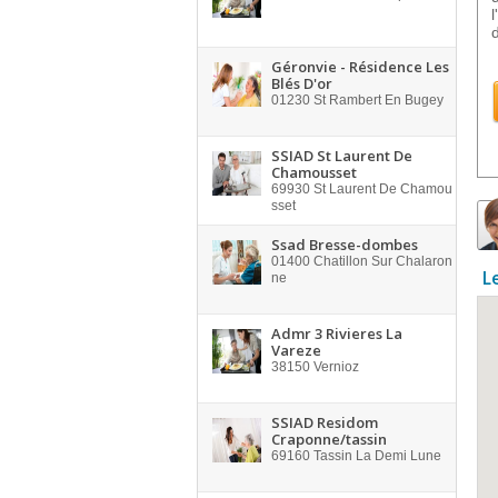
Géronvie - Résidence Les
Blés D'or
01230
St Rambert En Bugey
SSIAD St Laurent De
Chamousset
69930
St Laurent De Chamou
sset
Ssad Bresse-dombes
01400
Chatillon Sur Chalaron
L
ne
Admr 3 Rivieres La
Vareze
38150
Vernioz
SSIAD Residom
Craponne/tassin
69160
Tassin La Demi Lune