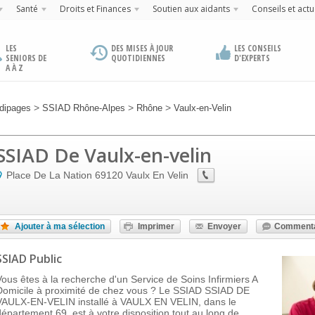
Santé
Droits et Finances
Soutien aux aidants
Conseils et actu
LES
DES MISES À JOUR
LES CONSEILS
SENIORS DE
QUOTIDIENNES
D'EXPERTS
A À Z
>
>
>
dipages
SSIAD Rhône-Alpes
Rhône
Vaulx-en-Velin
SSIAD De Vaulx-en-velin
Place De La Nation
69120
Vaulx En Velin
Ajouter à ma sélection
Imprimer
Envoyer
Commenta
SSIAD Public
Vous êtes à la recherche d'un Service de Soins Infirmiers A
Domicile à proximité de chez vous ? Le SSIAD SSIAD DE
VAULX-EN-VELIN installé à VAULX EN VELIN, dans le
département 69, est à votre disposition tout au long de