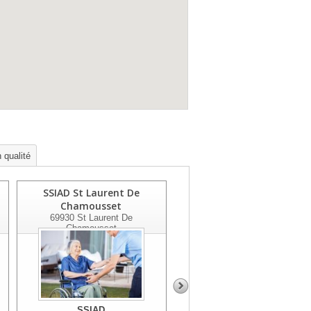
 qualité
SSIAD St Laurent De
SSIAD Residom
Chamousset
Craponne/tassin
69930
St Laurent De
69160
Tassin La Demi Lune
Chamousset
SSIAD
SSIAD