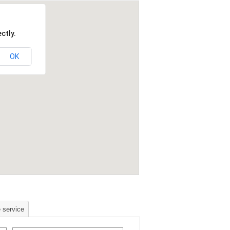
ctly.
OK
 service