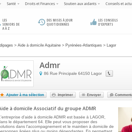
Santé
Droits et Finances
Soutien aux aidants
Conseils et actu
LES
DES MISES À JOUR
LES CONSEILS
SENIORS DE
QUOTIDIENNES
D'EXPERTS
A À Z
>
>
>
dipages
Aide à domicile Aquitaine
Pyrénées-Atlantiques
Lagor
Admr
86 Rue Principale
64150
Lagor
Ajouter à ma sélection
Imprimer
Envoyer
Commenta
Aide à domicile Associatif
du groupe ADMR
L'entreprise d'aide à domicile ADMR est basée à LAGOR,
dans le département 64. Elle peut vous proposer des
solutions dans l'accompagnement et le maintien à domicile de
personnes âgées plus ou moins dépendantes. En permettant