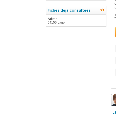
c
Fiches déjà consultées
Admr
64150 Lagor
L