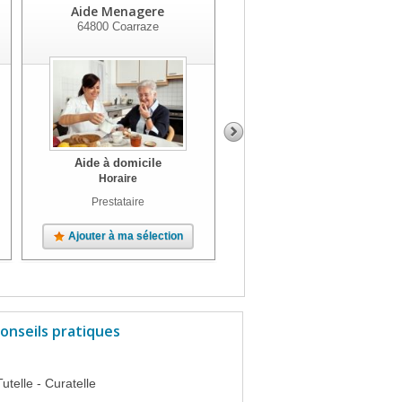
Aide Menagere
Service Aide à Domicile
64800
Coarraze
64190
Navarrenx
Aide à domicile
Aide à domicile
Horaire
Horaire
Prestataire
Prestataire
Ajouter à ma sélection
Ajouter à ma sélection
onseils pratiques
Tutelle - Curatelle