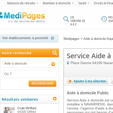
Maisons de retraite
Maintien à domicile
Santé
Droits et Fin
LES
DES
SENIORS DE
QU
A À Z
Voir établissements à proximité
>
Medipages
Aide à domicile Aqui
Votre recherche
Service Aide à
Place Darme
64190
Navar
Aide à domicile
Ajouter à ma sélection
RECHERCHER
Aide à domicile Public
Résultats similaires
Service Aide à domicile est u
installée à NAVARRENX, dans
Ccas Orthez
l'année, l'agence d'aide à do
64300
Orthez
personnes qui ont besoin d'a