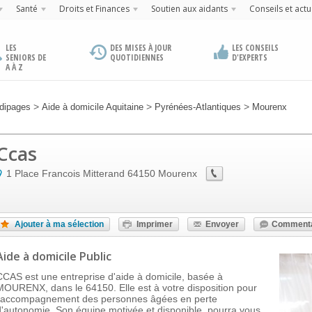
Santé
Droits et Finances
Soutien aux aidants
Conseils et actu
LES
DES MISES À JOUR
LES CONSEILS
SENIORS DE
QUOTIDIENNES
D'EXPERTS
A À Z
>
>
>
dipages
Aide à domicile Aquitaine
Pyrénées-Atlantiques
Mourenx
Ccas
1 Place Francois Mitterand
64150
Mourenx
Ajouter à ma sélection
Imprimer
Envoyer
Commenta
Aide à domicile Public
CCAS est une entreprise d'aide à domicile, basée à
MOURENX, dans le 64150. Elle est à votre disposition pour
l'accompagnement des personnes âgées en perte
d'autonomie. Son équipe motivée et disponible, pourra vous