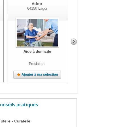
Admr
Service Aide à Domicile
64150
Lagor
64190
Navarrenx
Aide à domicile
Aide à domicile
Horaire
Prestataire
Prestataire
Ajouter à ma sélection
Ajouter à ma sélection
onseils pratiques
Tutelle - Curatelle