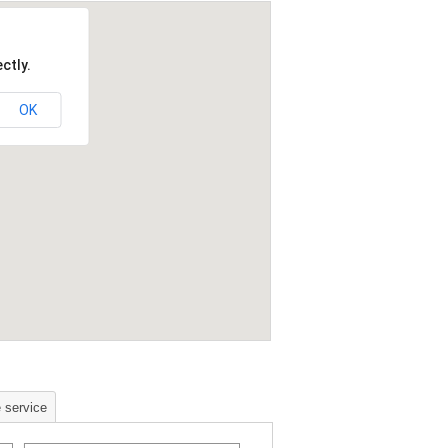
ctly.
OK
 service