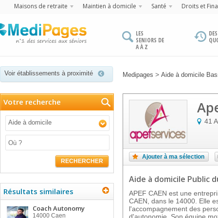
Maisons de retraite
Maintien à domicile
Santé
Droits et Fin
LES
DES
SENIORS DE
QU
A À Z
Voir établissements à proximité
>
Medipages
Aide à domicile Ba
Votre recherche
Ap
41 A
Aide à domicile
Ajouter à ma sélection
RECHERCHER
Aide à domicile Public
d
Résultats similaires
APEF CAEN est une entrepris
CAEN, dans le 14000. Elle es
Coach Autonomy
l'accompagnement des pers
14000
Caen
d'autonomie. Son équipe mot