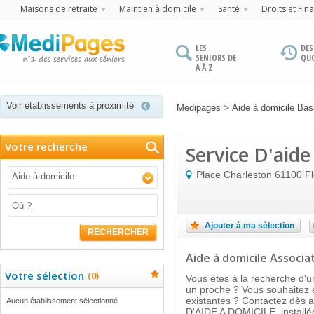
Maisons de retraite
Maintien à domicile
Santé
Droits et Fin
LES
DES
SENIORS DE
QU
A À Z
Voir établissements à proximité
>
Medipages
Aide à domicile Ba
Votre recherche
Service D'aide
Place Charleston
61100
Fl
Aide à domicile
Ajouter à ma sélection
RECHERCHER
Aide à domicile Associat
Votre sélection
(
0
)
Vous êtes à la recherche d'u
un proche ? Vous souhaitez e
existantes ? Contactez dès 
Aucun établissement sélectionné
D'AIDE A DOMICILE, installé