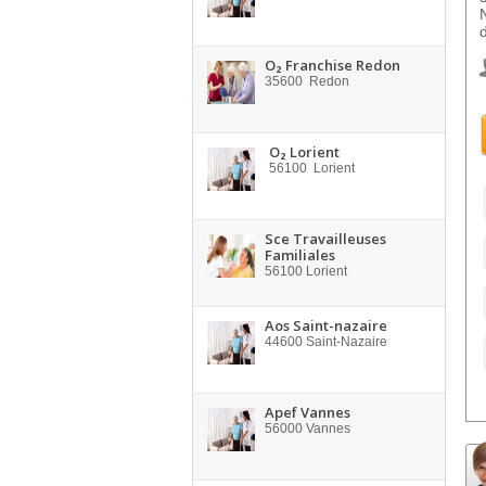
d
O₂ Franchise Redon
35600
Redon
O₂ Lorient
56100
Lorient
Sce Travailleuses
Familiales
56100
Lorient
Aos Saint-nazaire
44600
Saint-Nazaire
Apef Vannes
56000
Vannes