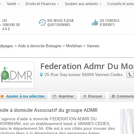
Santé
Droits et Finances
Soutien aux aidants
Conseils et actu
LES
DES MISES À JOUR
LES CONSEILS
SENIORS DE
QUOTIDIENNES
D'EXPERTS
A À Z
>
>
>
dipages
Aide à domicile Bretagne
Morbihan
Vannes
Federation Admr Du Mo
25 Rue Gay-lussac
56004
Vannes Cedex
Ajouter à ma sélection
Imprimer
Envoyer
Commenta
Aide à domicile Associatif
du groupe ADMR
L'agence d'aide à domicile FEDERATION ADMR DU
MORBIHAN, est un établissement basé à VANNES CEDEX,
dans le département 56. Elle est à vos côtés pour trouver des
solutions liées à la dépendance des personnes âgées.