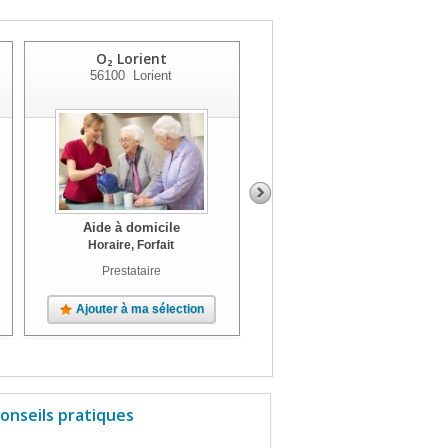
O₂ Lorient
Sce Travailleuses
56100
Lorient
Familiales
56100
Lorient
Aide à domicile
Aide à domicile
Horaire, Forfait
Prestataire
Ajouter à ma sélection
Ajouter à ma sélection
onseils pratiques