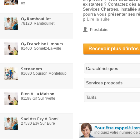
ux
existantes ? Contactez dès a
Services Chartres, installée 
pourra vous présenter ses r
O₂ Rambouillet
p
Lire la suite
78120
Rambouillet
Prestataire
O₂ Franchise Limours
Recevoir plus d'infos
91400
Gometz-La-Ville
Sereadom
Caractéristiques
91680
Courson Monteloup
Services proposés
Bien A La Maison
Tarifs
91198
Gif Sur Yvette
Sad Ass Ezy A Dom'
27530
Ezy Sur Eure
Pour être rappelé im
indiquez votre numéro de 