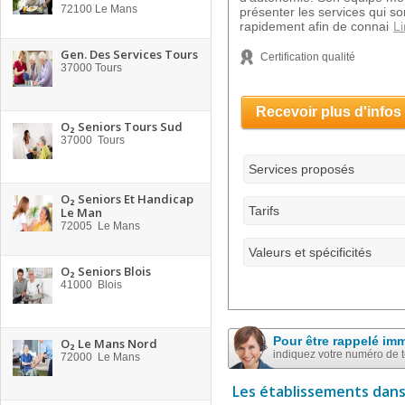
72100
Le Mans
présenter les services qui s
rapidement afin de connai
Li
Gen. Des Services Tours
Certification qualité
37000
Tours
Recevoir plus d'infos
O₂ Seniors Tours Sud
37000
Tours
Services proposés
O₂ Seniors Et Handicap
Tarifs
Le Man
72005
Le Mans
Valeurs et spécificités
O₂ Seniors Blois
41000
Blois
Pour être rappelé im
O₂ Le Mans Nord
indiquez votre numéro de 
72000
Le Mans
Les établissements dans