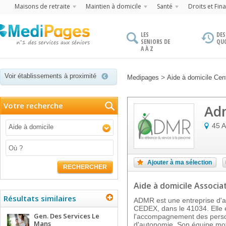
Maisons de retraite
Maintien à domicile
Santé
Droits et Fin
LES
DES
SENIORS DE
QU
A À Z
Voir établissements à proximité
>
Medipages
Aide à domicile Cen
Votre recherche
Ad
45 
Aide à domicile
Ajouter à ma sélection
RECHERCHER
Aide à domicile Associa
Résultats similaires
ADMR est une entreprise d'a
CEDEX, dans le 41034. Elle e
Gen. Des Services Le
l'accompagnement des pers
Mans
d'autonomie. Son équipe mot