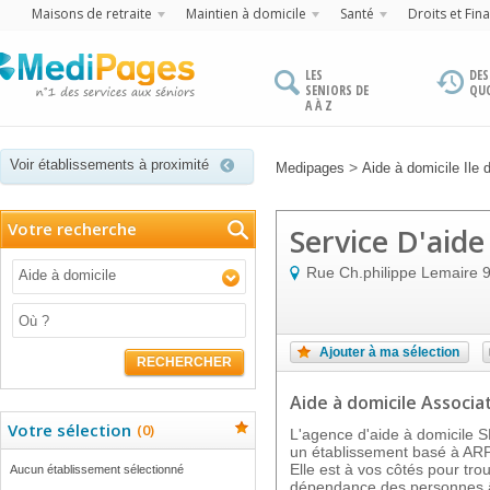
Maisons de retraite
Maintien à domicile
Santé
Droits et Fin
LES
DES
SENIORS DE
QU
A À Z
Voir établissements à proximité
>
Medipages
Aide à domicile Ile 
Votre recherche
Service D'aid
Rue Ch.philippe Lemaire
Aide à domicile
Ajouter à ma sélection
RECHERCHER
Aide à domicile Associat
Votre sélection
(
0
)
L'agence d'aide à domicil
un établissement basé à AR
Elle est à vos côtés pour trou
Aucun établissement sélectionné
dépendance des personnes â