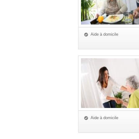
Aide à domicile
Aide à domicile