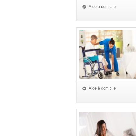
Aide à domicile
Aide à domicile