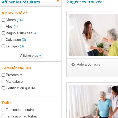
2 agences trouvées
Affiner les résultats
À proximité de
Nîmes
(14)
Alès
(4)
Bagnols-sur-cèze
(4)
Calvisson
(3)
Le vigan
(3)
Afficher plus
Aide à domicile
Caractéristiques
Prestataire
Mandataire
Certification qualité
Tarifs
Tarification horaire
Tarification au forfait