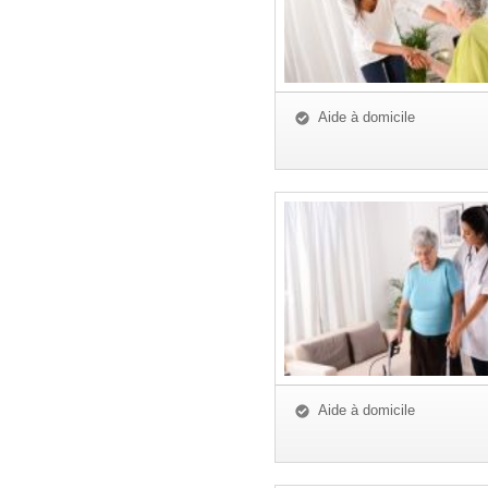
Aide à domicile
Aide à domicile