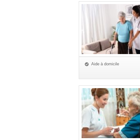
Aide à domicile