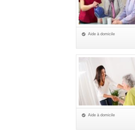
Aide à domicile
Aide à domicile