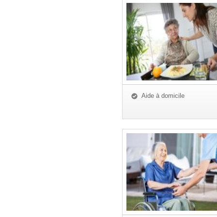
Aide à domicile