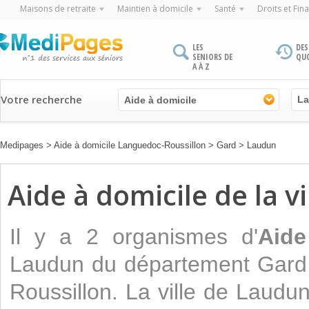
Maisons de retraite
Maintien à domicile
Santé
Droits et Fin
LES
DES
SENIORS DE
QU
A À Z
Votre recherche
Aide à domicile
Medipages
>
Aide à domicile Languedoc-Roussillon
>
Gard
>
Laudun
Aide à domicile de la v
Il y a 2 organismes d'
Aide
Laudun du département Gard 
Roussillon. La ville de Laud