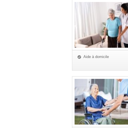
Aide à domicile