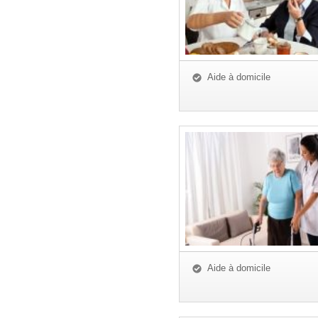
Aide à domicile
Aide à domicile