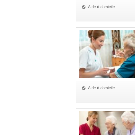
Aide à domicile
Aide à domicile