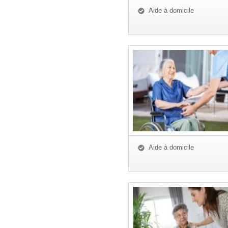
Aide à domicile
Aide à domicile