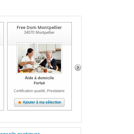
Free Dom Montpellier
O₂ Seniors Montpellier
34070
Montpellier
34000
Montpellier
Aide à domicile
Aide à domicile
Forfait
Horaire, Forfait
Certification qualité, Prestataire
Prestataire
Ajouter à ma sélection
Ajouter à ma sélection