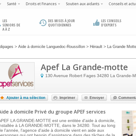
Santé
Droits et Finances
Soutien aux aidants
Conseils et actu
LES
DES MISES À JOUR
LES CONSEILS
SENIORS DE
QUOTIDIENNES
D'EXPERTS
A À Z
>
>
>
dipages
Aide à domicile Languedoc-Roussillon
Hérault
La Grande Mott
Apef La Grande-motte
130 Avenue Robert Fages
34280
La Grande-M
Ajouter à ma sélection
Imprimer
Envoyer
Commenta
Aide à domicile Privé
du groupe APEF services
APEF LA GRANDE-MOTTE est une entitée d'aide à domicile,
installée à LA GRANDE-MOTTE, dans le 34280. Tout au long
de l'année, l'agence d'aide à domicile vient en aide aux
personnes qui ont besoin d'assistance dans des tâches de la