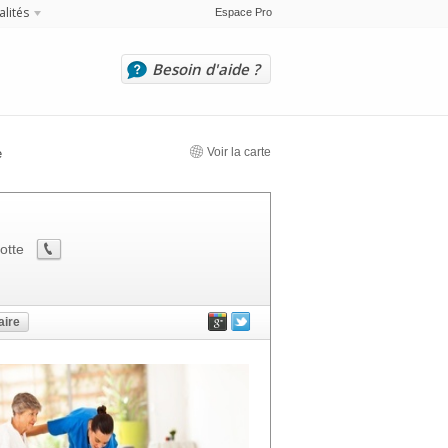
alités
Espace Pro
Besoin d'aide ?
Voir la carte
e
otte
ire