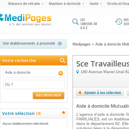
Maisons de retraite
Maintien à domicile
Santé
Droits et Fin
LES
DES
SENIORS DE
QU
A À Z
Voir établissements à proximité
>
Medipages
Aide à domicile Mid
Votre recherche
Sce Travailleu
180 Avenue Mariel Unal
8
Aide à domicile
Ajouter à ma sélection
RECHERCHER
Aide à domicile Mutuali
Votre sélection
(
0
)
L'agence d'aide à domicil
FAMILIALES, est un établi
dans le département 82. Elle
Aucun établissement sélectionné
solutions liées à la dépend