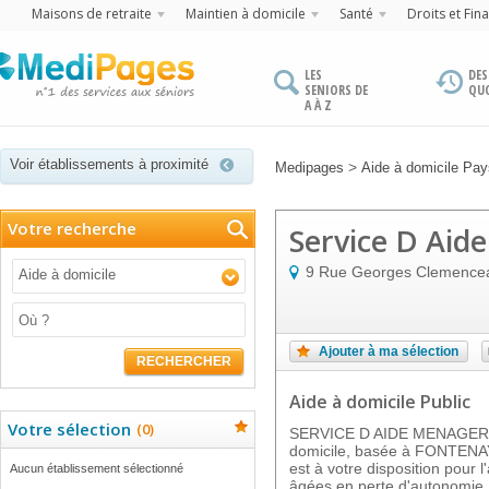
Maisons de retraite
Maintien à domicile
Santé
Droits et Fin
LES
DES
SENIORS DE
QU
A À Z
Voir établissements à proximité
>
Medipages
Aide à domicile Pays
Votre recherche
Service D Aid
9 Rue Georges Clemence
Aide à domicile
Ajouter à ma sélection
RECHERCHER
Aide à domicile Public
Votre sélection
(
0
)
SERVICE D AIDE MENAGERE e
domicile, basée à FONTENA
est à votre disposition pou
Aucun établissement sélectionné
âgées en perte d'autonomie.