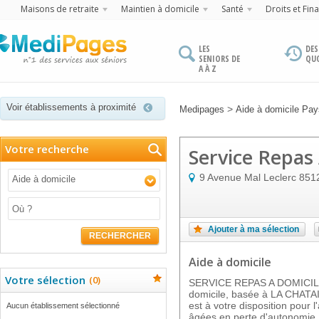
Maisons de retraite
Maintien à domicile
Santé
Droits et Fin
LES
DES
SENIORS DE
QU
A À Z
Voir établissements à proximité
>
Medipages
Aide à domicile Pays
Votre recherche
Service Repas
9 Avenue Mal Leclerc
851
Aide à domicile
Ajouter à ma sélection
RECHERCHER
Aide à domicile
Votre sélection
(
0
)
SERVICE REPAS A DOMICILE e
domicile, basée à LA CHATA
est à votre disposition pou
Aucun établissement sélectionné
âgées en perte d'autonomie.