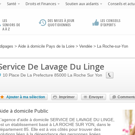
Santé
Droits et Finances
Soutien aux aidants
Conseils et actu
LES
DES MISES À JOUR
LES CONSEILS
SENIORS DE
QUOTIDIENNES
D'EXPERTS
A À Z
>
>
>
dipages
Aide à domicile Pays de la Loire
Vendée
La Roche-sur-Yon
Service De Lavage Du Linge
10 Place De La Prefecture
85000
La Roche Sur Yon
Ajouter à ma sélection
Imprimer
Envoyer
Commenta
Aide à domicile Public
L'agence d'aide à domicile SERVICE DE LAVAGE DU LINGE,
est un établissement basé à LA ROCHE SUR YON, dans le
département 85. Elle est à vos côtés pour trouver des
solutions liées à la dépendance des personnes âgées.