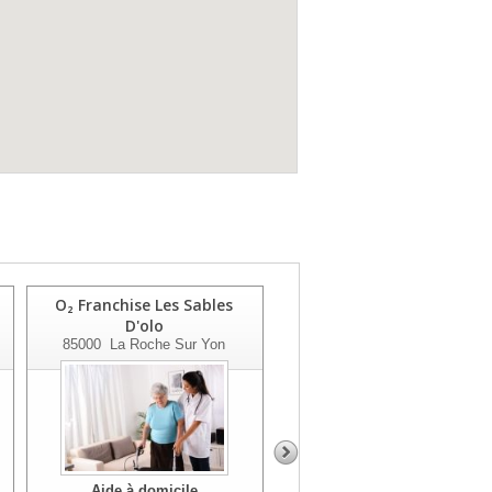
O₂ Franchise Les Sables
O₂ Franchise La Roche Sur
D'olo
Yon
85000
La Roche Sur Yon
85000
La Roche Sur Yon
Aide à domicile
Aide à domicile