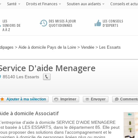
Santé
Droits et Finances
Soutien aux aidants
Conseils et actu
LES
DES MISES À JOUR
LES CONSEILS
SENIORS DE
QUOTIDIENNES
D'EXPERTS
A À Z
>
>
>
dipages
Aide à domicile Pays de la Loire
Vendée
Les Essarts
Service D'aide Menagere
85140
Les Essarts
Ajouter à ma sélection
Imprimer
Envoyer
Commenta
Aide à domicile Associatif
L'entreprise d'aide à domicile SERVICE D'AIDE MENAGERE
est basée à LES ESSARTS, dans le département 85. Elle peut
vous proposer des solutions dans l'accompagnement et le
maintien à domicile de personnes âgées plus ou moins