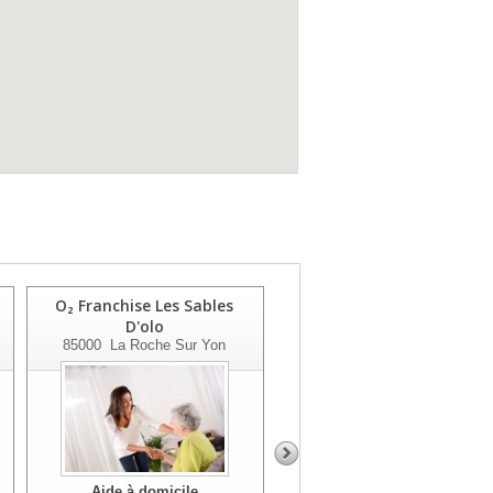
O₂ Franchise Les Sables
O₂ Franchise La Roche Sur
D'olo
Yon
85000
La Roche Sur Yon
85000
La Roche Sur Yon
Aide à domicile
Aide à domicile