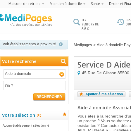
Maisons de retraite
Maintien à domicile
Santé
Droits et Fin
LES
DES
SENIORS DE
QU
A À Z
Voir établissements à proximité
>
Medipages
Aide à domicile Pays
Votre recherche
Service D Aid
45 Rue De Clisson
85500
Aide à domicile
Ajouter à ma sélection
RECHERCHER
Aide à domicile Associat
Votre sélection
(
0
)
Vous êtes à la recherche d'u
un proche ? Vous souhaitez e
existantes ? Contactez dès 
Aucun établissement sélectionné
AIDE MENAGERE, installée 