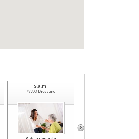
S.a.m.
Sivu-service Aide A
79300
Bressuire
Domicile
79330
St Varent
Aide à domicile
Aide à domicile