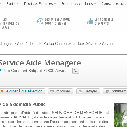
Santé
Droits et Finances
Soutien aux aidants
Conseils et actu
LES
DES MISES À JOUR
LES CONSEILS
SENIORS DE
QUOTIDIENNES
D'EXPERTS
A À Z
>
>
>
dipages
Aide à domicile Poitou-Charentes
Deux-Sèvres
Airvault
Service Aide Menagere
Rue Constant Balquet
79600
Airvault
Ajouter à ma sélection
Imprimer
Envoyer
Commenta
Aide à domicile Public
L'entreprise d'aide à domicile SERVICE AIDE MENAGERE est
basée à AIRVAULT, dans le département 79. Elle peut vous
proposer des solutions dans l'accompagnement et le maintien
à domicile de personnes âgées plus ou moins dépendantes.