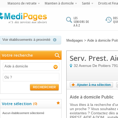
Maisons de retraite
Maintien à domicile
Santé
Droits et Fin
LES
DES
SENIORS DE
QU
A À Z
Voir établissements à proximité
>
Medipages
Aide à domicile Poi
Votre recherche
Serv. Prest. A
32 Avenue De Poitiers
791
Aide à domicile
Ajouter à ma sélection
RECHERCHER
Aide à domicile Public
Votre sélection
(
0
)
Vous êtes à la recherche d'u
un proche ? Vous souhaitez e
existantes ? Contactez dès a
Aucun établissement sélectionné
PREST. AIDE A DOM., inst