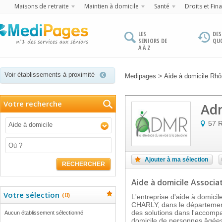
Maisons de retraite
Maintien à domicile
Santé
Droits et Fin
LES
DES
SENIORS DE
QU
A À Z
Voir établissements à proximité
>
Medipages
Aide à domicile Rh
Votre recherche
Ad
57 
Aide à domicile
Ajouter à ma sélection
RECHERCHER
Aide à domicile Associa
Votre sélection
(
0
)
L'entreprise d'aide à domic
CHARLY, dans le département
des solutions dans l'accomp
Aucun établissement sélectionné
domicile de personnes âgée