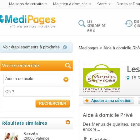
Maisons de retraite
Maintien à domicile
Santé
Droits et Fin
LES
DES
SENIORS DE
QU
A À Z
Voir établissements à proximité
>
Medipages
Aide à domicile Rh
Votre recherche
Les
18 R
Aide à domicile
Ajouter à ma sélection
RECHERCHER
Aide à domicile Privé
Résultats similaires
Des Menus de qualités, san
encore...
Servéa
26000
Valence
Prestataire