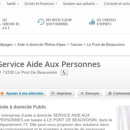
Santé
Droits et Finances
Soutien aux aidants
Conseils et actu
LES
DES MISES À JOUR
LES CONSEILS
SENIORS DE
QUOTIDIENNES
D'EXPERTS
A À Z
>
>
>
dipages
Aide à domicile Rhône-Alpes
Savoie
Le Pont-de-Beauvoisin
Service Aide Aux Personnes
73330
Le Pont De Beauvoisin
Ajouter à ma sélection
Imprimer
Envoyer
Commenta
Aide à domicile Public
L'entreprise d'aide à domicile SERVICE AIDE AUX
PERSONNES est basée à LE PONT DE BEAUVOISIN, dans le
département 73. Elle peut vous proposer des solutions dans
l'accompagnement et le maintien à domicile de personnes