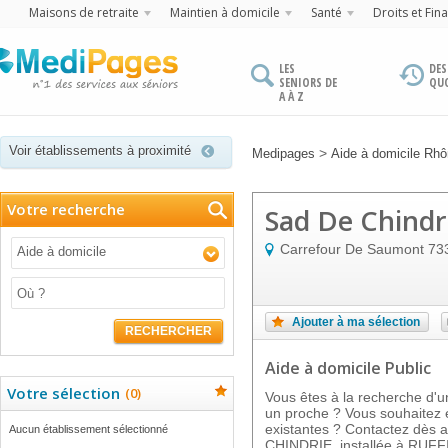
Maisons de retraite
Maintien à domicile
Santé
Droits et Fin
LES
DES
SENIORS DE
QU
A À Z
Voir établissements à proximité
>
Medipages
Aide à domicile Rh
Votre recherche
Sad De Chindr
Carrefour De Saumont
73
Aide à domicile
Ajouter à ma sélection
RECHERCHER
Aide à domicile Public
Votre sélection
(
0
)
Vous êtes à la recherche d'u
un proche ? Vous souhaitez e
existantes ? Contactez dès a
Aucun établissement sélectionné
CHINDRIE, installée à RUFFI