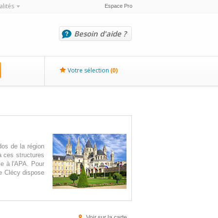
alités
Espace Pro
Besoin d'aide ?
Votre sélection
(
0
)
os de la région
à ces structures
ce à l'APA. Pour
de Clécy dispose
Voir sur la carte