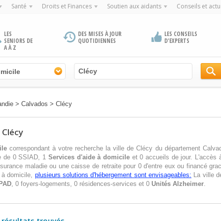
Santé
Droits et Finances
Soutien aux aidants
Conseils et actu
LES
DES MISES À JOUR
LES CONSEILS
SENIORS DE
QUOTIDIENNES
D'EXPERTS
A À Z
micile
andie
>
Calvados
>
Clécy
e Clécy
ile
correspondant à votre recherche la ville de Clécy du département Calvad
se de 0 SSIAD, 1
Services d'aide à domicile
et 0 accueils de jour. L'accès 
ssurance maladie ou une caisse de retraite pour 0 d'entre eux ou financé gra
 à domicile,
plusieurs solutions d'hébergement sont envisageables:
La ville 
PAD
, 0 foyers-logements, 0 résidences-services et 0
Unités Alzheimer
.
 résultats trouvés