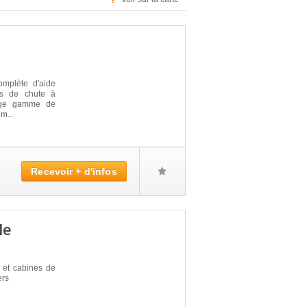
mplète d'aide
es de chute à
arge gamme de
m...
Recevoir + d'infos
le
 et cabines de
ers