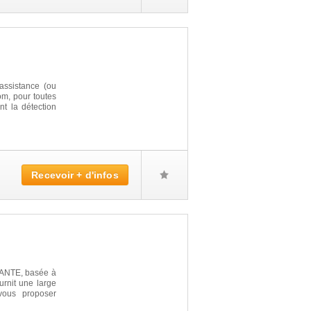
éassistance (ou
m, pour toutes
nt la détection
Recevoir + d'infos
SANTE, basée à
urnit une large
vous proposer