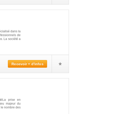
cialisé dans la
ofessionnels de
ns. La société a
Recevoir + d'infos
téLa prise en
jeu majeur du
0, le nombre des