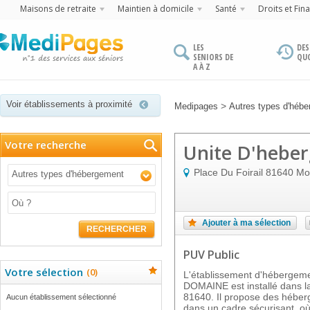
Maisons de retraite
Maintien à domicile
Santé
Droits et Fin
LES
DES
SENIORS DE
QU
A À Z
Voir établissements à proximité
>
Medipages
Autres types d'héb
Votre recherche
Unite D'hebe
Place Du Foirail
81640
Mo
Autres types d'hébergement
Ajouter à ma sélection
RECHERCHER
PUV Public
Votre sélection
(
0
)
L'établissement d'héberg
DOMAINE est installé dans l
81640. Il propose des hébe
Aucun établissement sélectionné
dans un cadre sécurisant, où 