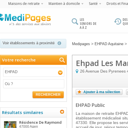
Maisons de retraite
Maintien à domicile
Santé
Droits et Fin
LES
DES
SENIORS DE
QU
A À Z
Voir établissements à proximité
>
>
Medipages
EHPAD Aquitaine
Votre recherche
Ehpad Les Ma
26 Avenue Des Pyrenees
EHPAD
Ajouter à ma sélection
RECHERCHER
EHPAD Public
Résultats similaires
La maison de retraite EHP
établissement médicalisé s
Résidence De Raymond
47330. Elle propose les servi
47000
Agen
accueil de jour, séjour tempo