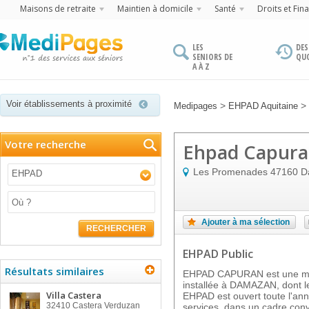
Maisons de retraite
Maintien à domicile
Santé
Droits et Fin
LES
DES
SENIORS DE
QU
A À Z
Voir établissements à proximité
>
>
Medipages
EHPAD Aquitaine
Votre recherche
Ehpad Capur
Les Promenades
47160
D
EHPAD
Ajouter à ma sélection
RECHERCHER
EHPAD Public
Résultats similaires
EHPAD CAPURAN est une mais
installée à DAMAZAN, dont l
Villa Castera
EHPAD est ouvert toute l'an
32410
Castera Verduzan
services, dans un cadre convi