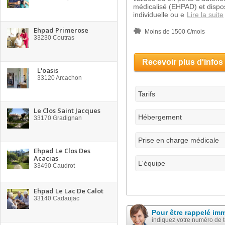
médicalisé (EHPAD) et disp
individuelle ou e
Lire la suite
Ehpad Primerose
Moins de 1500 €/mois
33230
Coutras
Recevoir plus d'infos
L'oasis
33120
Arcachon
Tarifs
Le Clos Saint Jacques
Hébergement
33170
Gradignan
Prise en charge médicale
Ehpad Le Clos Des
Acacias
L'équipe
33490
Caudrot
Ehpad Le Lac De Calot
33140
Cadaujac
Pour être rappelé im
indiquez votre numéro de 