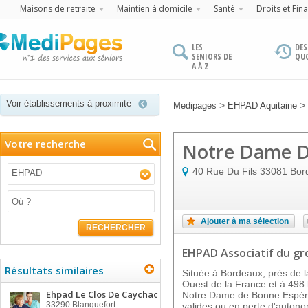
Maisons de retraite
Maintien à domicile
Santé
Droits et Fin
LES
DES
SENIORS DE
QU
A À Z
Voir établissements à proximité
>
>
Medipages
EHPAD Aquitaine
Votre recherche
Notre Dame D
40 Rue Du Fils
33081
Bor
EHPAD
Ajouter à ma sélection
RECHERCHER
EHPAD Associatif
du gr
Résultats similaires
Située à Bordeaux, près de l
Ouest de la France et à 498 
Ehpad Le Clos De Caychac
Notre Dame de Bonne Espéra
33290
Blanquefort
valides ou en perte d'autono