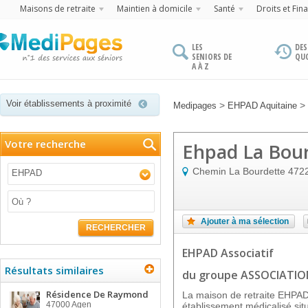
Maisons de retraite
Maintien à domicile
Santé
Droits et Fin
LES
DES
SENIORS DE
QU
A À Z
Voir établissements à proximité
>
>
Medipages
EHPAD Aquitaine
Votre recherche
Ehpad La Bou
Chemin La Bourdette
472
EHPAD
Ajouter à ma sélection
RECHERCHER
EHPAD Associatif
Résultats similaires
du groupe ASSOCIATION
Résidence De Raymond
La maison de retraite EHP
47000
Agen
établissement médicalisé si