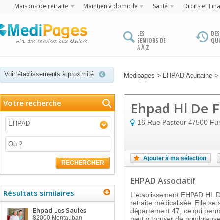
Maisons de retraite
Maintien à domicile
Santé
Droits et Fin
LES
DES
SENIORS DE
QU
A À Z
Voir établissements à proximité
>
>
Medipages
EHPAD Aquitaine
Votre recherche
Ehpad Hl De 
16 Rue Pasteur
47500
Fu
EHPAD
Ajouter à ma sélection
RECHERCHER
EHPAD Associatif
Résultats similaires
L'établissement EHPAD HL 
retraite médicalisée. Elle se
Ehpad Les Saules
département 47, ce qui perme
82000
Montauban
peut y trouver de nombreuses