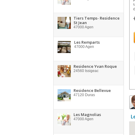
Tiers Temps- Residence
St Jean
47000
Agen
Les Remparts
47000
Agen
Residence Yvan Roque
24560
Issigeac
Residence Bellevue
47120
Duras
Les Magnolias
L
47000
Agen