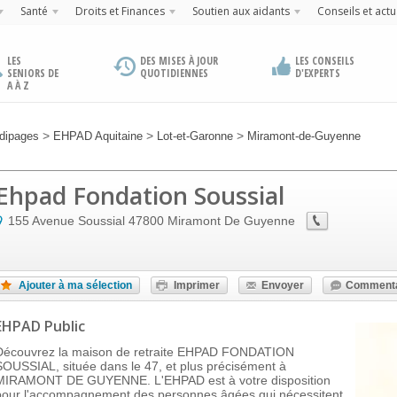
Santé
Droits et Finances
Soutien aux aidants
Conseils et actu
LES
DES MISES À JOUR
LES CONSEILS
SENIORS DE
QUOTIDIENNES
D'EXPERTS
A À Z
>
>
>
dipages
EHPAD Aquitaine
Lot-et-Garonne
Miramont-de-Guyenne
Ehpad Fondation Soussial
155 Avenue Soussial
47800
Miramont De Guyenne
Ajouter à ma sélection
Imprimer
Envoyer
Commenta
EHPAD Public
Découvrez la maison de retraite EHPAD FONDATION
SOUSSIAL, située dans le 47, et plus précisément à
MIRAMONT DE GUYENNE. L'EHPAD est à votre disposition
pour l'accompagnement des personnes âgées qui nécessitent