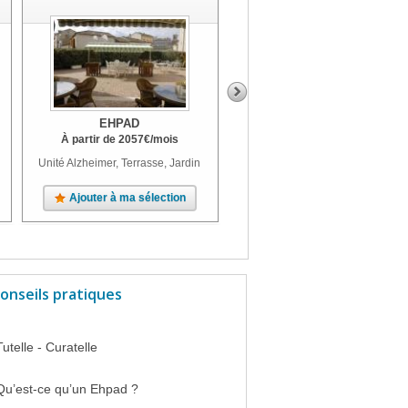
EHPAD
EHPAD
À partir de
2057
€
/mois
À partir de
2239
€
/mois
Unité Alzheimer, Terrasse, Jardin
Unité Alzheimer, Terrasse, Jardin
Ajouter à ma sélection
Ajouter à ma sélection
onseils pratiques
Tutelle - Curatelle
Qu’est-ce qu’un Ehpad ?