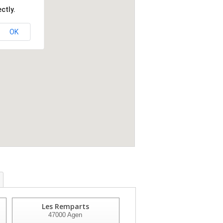
ctly.
OK
Les Remparts
Residence Bellevue
47000
Agen
47120
Duras