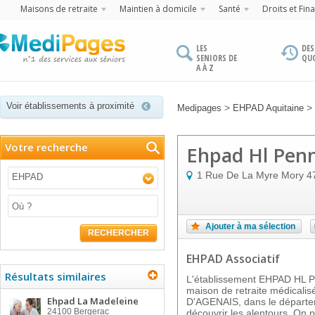
Maisons de retraite
Maintien à domicile
Santé
Droits et Fin
LES
DES
SENIORS DE
QU
A À Z
Voir établissements à proximité
>
>
Medipages
EHPAD Aquitaine
Votre recherche
Ehpad Hl Pen
1 Rue De La Myre Mory
4
EHPAD
Ajouter à ma sélection
RECHERCHER
EHPAD Associatif
Résultats similaires
L'établissement EHPAD HL
maison de retraite médicalis
Ehpad La Madeleine
D'AGENAIS, dans le départe
24100
Bergerac
découvrir les alentours. On 