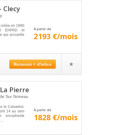
- Clecy
y
 créée en 1990
À partir de
réé EHPAD et
2193 €/mois
e qui accueille
Recevoir + d'infos
La Pierre
de Sur Noireau
s le Calvados.
À partir de
dont 14 au sein
1828 €/mois
e encadrante
..