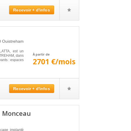
Recevoir + d'infos
0
Ouistreham
LATTA, est un
À partir de
ISTREHAM, dans
2701 €/mois
vants : espaces
Recevoir + d'infos
e Monceau
cage implanté