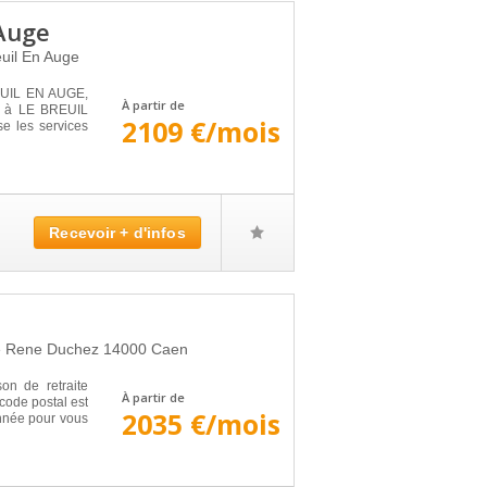
 Auge
uil En Auge
EUIL EN AUGE,
À partir de
ué à LE BREUIL
2109 €/mois
e les services
Recevoir + d'infos
ue Rene Duchez
14000
Caen
n de retraite
À partir de
code postal est
2035 €/mois
année pour vous