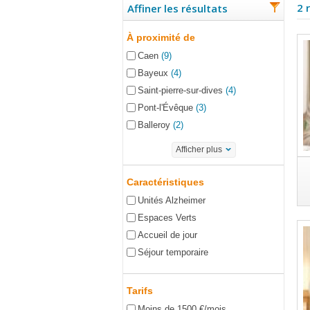
2 
Affiner les résultats
À proximité de
Caen
(9)
Bayeux
(4)
Saint-pierre-sur-dives
(4)
Pont-l'Évêque
(3)
Balleroy
(2)
Afficher plus
Caractéristiques
Unités Alzheimer
Espaces Verts
Accueil de jour
Séjour temporaire
Tarifs
Moins de 1500 €/mois