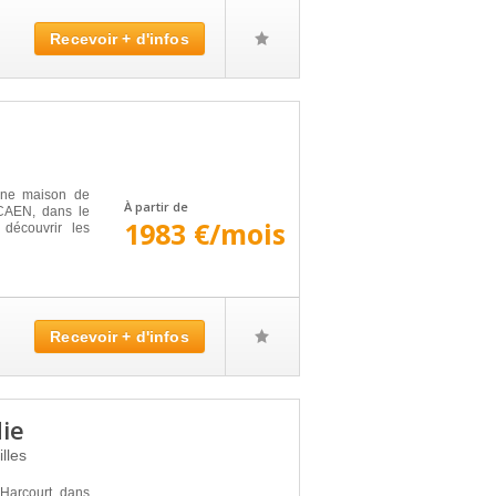
Recevoir + d'infos
une maison de
À partir de
à CAEN, dans le
1983 €/mois
découvrir les
Recevoir + d'infos
ie
illes
-Harcourt, dans