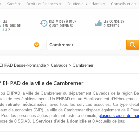
Santé
Droits et Finances
Soutien aux aidants
Conseils et actu
LES
DES MISES À JOUR
LES CONSEILS
SENIORS DE
QUOTIDIENNES
D'EXPERTS
A À Z
 / EHPAD Basse-Normandie
>
Calvados
>
Cambremer
 / EHPAD de la ville de Cambremer
ou
EHPAD
la ville de Cambremer du département Calvados de la région B
 sein de ces établissements.Un
EHPAD
est un Etablissement d’Hébergement
de retraite médicalisées
, avec tous les services associés. Ce type d’éta
iveaux d’autonomies (GIR).La ville de Cambremer dispose également de 0 Foy
.Pour les personnes âgées préférant rester à domicile,
plusieurs aides de mai
spose de 0 SSIAD, 1
Services d'aide à domicile
et 0 Accueils de jour.