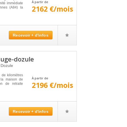
À partir de
mité immédiate
2162 €/mois
nnes (A84) la
Recevoir + d'infos
auge-dozule
0
Dozule
 de kilomètres
À partir de
 la maison de
2196 €/mois
on de retraite
Recevoir + d'infos