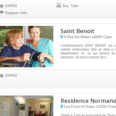
EHPAD
Bus, Train
Espaces verts
Saint Benoit
6 Rue De Malon
14000
Caen
L'établissement SAINT BENOIT est 
retraite médicalisée. Elle se situe 
département 14, ce qui permet de 
alentours. On peut y trouver de n...
EHPAD
Residence Normand
Les Fours A Chaux
14220
Crois
Située à 3 km au nord-ouest de Thury