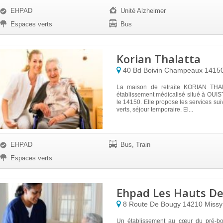
EHPAD
Unité Alzheimer
Espaces verts
Bus
Korian Thalatta
40 Bd Boivin Champeaux
1415
La maison de retraite KORIAN THA
établissement médicalisé situé à OU
le 14150. Elle propose les services sui
verts, séjour temporaire. El...
EHPAD
Bus, Train
Espaces verts
Ehpad Les Hauts D
8 Route De Bougy
14210
Missy
Un établissement au cœur du pré-bo