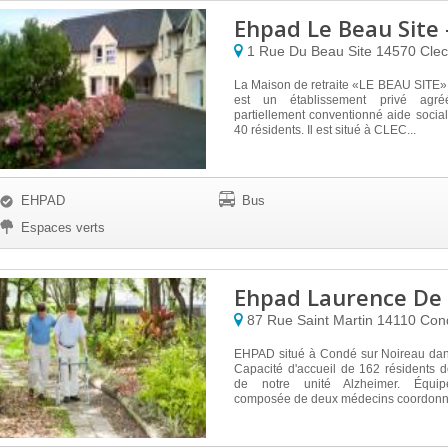
Ehpad Le Beau Site 
1 Rue Du Beau Site
14570
Clec
La Maison de retraite «LE BEAU SITE»
est un établissement privé ag
partiellement conventionné aide social
40 résidents. Il est situé à CLEC...
EHPAD
Bus
Espaces verts
Ehpad Laurence De 
87 Rue Saint Martin
14110
Con
EHPAD situé à Condé sur Noireau dan
Capacité d'accueil de 162 résidents 
de notre unité Alzheimer. Équip
composée de deux médecins coordonn.