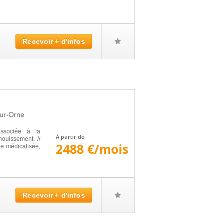
Recevoir + d'infos
Sur-Orne
associée à la
À partir de
nouissement. //
2488 €/mois
te médicalisée,
Recevoir + d'infos