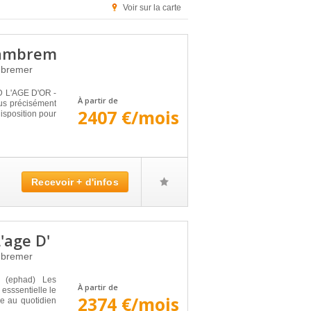
Voir sur la carte
cambrem
bremer
D L'AGE D'OR -
À partir de
us précisément
2407 €/mois
sposition pour
Recevoir + d'infos
'age D'
bremer
e (ephad) Les
À partir de
esssentielle le
2374 €/mois
se au quotidien