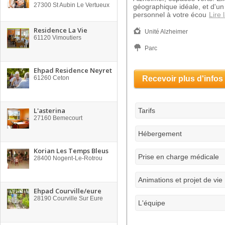
27300
St Aubin Le Vertueux
géographique idéale, et d'un
personnel à votre écou
Lire 
Residence La Vie
Unité Alzheimer
61120
Vimoutiers
Parc
Ehpad Residence Neyret
61260
Ceton
Recevoir plus d'infos
L'asterina
Tarifs
27160
Bemecourt
Hébergement
Korian Les Temps Bleus
Prise en charge médicale
28400
Nogent-Le-Rotrou
Animations et projet de vie
Ehpad Courville/eure
28190
Courville Sur Eure
L'équipe