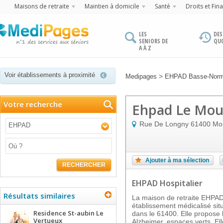
Maisons de retraite
Maintien à domicile
Santé
Droits et Fin
LES
DES
SENIORS DE
QU
A À Z
Voir établissements à proximité
>
Medipages
EHPAD Basse-Norm
Votre recherche
Ehpad Le Moul
Rue De Longny
61400
Mo
EHPAD
Ajouter à ma sélection
RECHERCHER
EHPAD Hospitalier
Résultats similaires
La maison de retraite EHPA
établissement médicalisé 
Residence St-aubin Le
dans le 61400. Elle propose l
Vertueux
Alzheimer, espaces verts. Ell