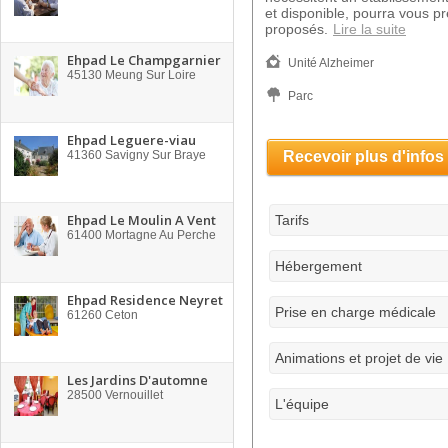
et disponible, pourra vous pr
proposés.
Lire la suite
Ehpad Le Champgarnier
Unité Alzheimer
45130
Meung Sur Loire
Parc
Ehpad Leguere-viau
41360
Savigny Sur Braye
Recevoir plus d'infos
Ehpad Le Moulin A Vent
Tarifs
61400
Mortagne Au Perche
Hébergement
Ehpad Residence Neyret
Prise en charge médicale
61260
Ceton
Animations et projet de vie
Les Jardins D'automne
28500
Vernouillet
L'équipe