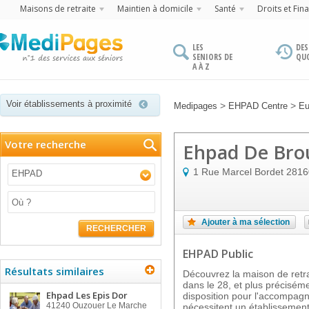
Maisons de retraite
Maintien à domicile
Santé
Droits et Fin
LES
DES
SENIORS DE
QU
A À Z
Voir établissements à proximité
>
>
Medipages
EHPAD Centre
Eu
Votre recherche
Ehpad De Bro
1 Rue Marcel Bordet
2816
EHPAD
Ajouter à ma sélection
RECHERCHER
EHPAD Public
Résultats similaires
Découvrez la maison de ret
dans le 28, et plus précisé
Ehpad Les Epis Dor
disposition pour l'accompa
41240
Ouzouer Le Marche
nécessitent un établissemen