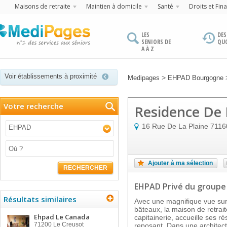
Maisons de retraite
Maintien à domicile
Santé
Droits et Fin
LES
DES
SENIORS DE
QU
A À Z
Voir établissements à proximité
>
Medipages
EHPAD Bourgogne
Votre recherche
Residence De 
16 Rue De La Plaine
7116
EHPAD
Ajouter à ma sélection
RECHERCHER
EHPAD Privé
du group
Résultats similaires
Avec une magnifique vue sur 
bâteaux, la maison de retrai
Ehpad Le Canada
capitainerie, accueille ses r
71200
Le Creusot
reposant. Dans une architect