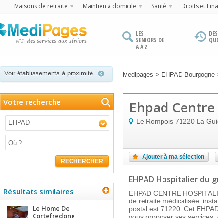
Maisons de retraite
Maintien à domicile
Santé
Droits et Fin
LES
DES
SENIORS DE
QU
A À Z
Voir établissements à proximité
>
Medipages
EHPAD Bourgogne
Votre recherche
Ehpad Centre 
Le Rompois
71220
La Gui
EHPAD
Ajouter à ma sélection
RECHERCHER
EHPAD Hospitalier
du g
Résultats similaires
EHPAD CENTRE HOSPITALIE
de retraite médicalisée, ins
Le Home De
postal est 71220. Cet EHPAD 
Cortefredone
vous proposer ses services, 