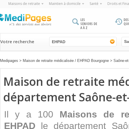
Maisons de retraite
Maintien à domicile
Santé
Droits et Fin
LES
DES
SENIORS DE
QU
A À Z
Votre recherche
EHPAD
Medipages
>
Maison de retraite médicalisée / EHPAD Bourgogne
>
Saône-et-
Maison de retraite mé
département Saône-et-
Il y a 100
Maisons de ret
EHPAD
le département Saôn