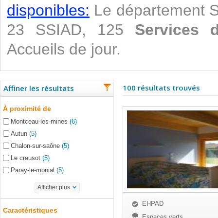
disponibles:
Le département S
23 SSIAD, 125
Services d
Accueils de jour.
100 résultats trouvés
Affiner les résultats
À proximité de
Montceau-les-mines
(6)
Autun
(5)
Chalon-sur-saône
(5)
Le creusot
(5)
Paray-le-monial
(5)
Afficher plus
EHPAD
Caractéristiques
Espaces verts