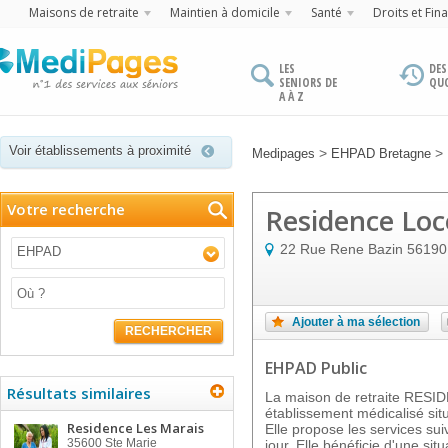
Maisons de retraite
Maintien à domicile
Santé
Droits et Fin
LES
DES
SENIORS DE
QU
A À Z
Voir établissements à proximité
>
>
Medipages
EHPAD Bretagne
Votre recherche
Residence Lo
22 Rue Rene Bazin
56190
EHPAD
Ajouter à ma sélection
RECHERCHER
EHPAD Public
Résultats similaires
La maison de retraite RES
établissement médicalisé si
Residence Les Marais
Elle propose les services sui
35600
Ste Marie
jour. Elle bénéficie d'une sit