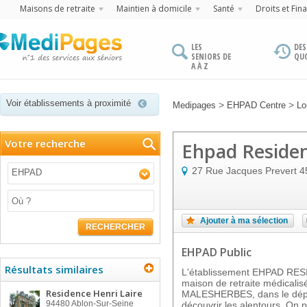
Maisons de retraite
Maintien à domicile
Santé
Droits et Fin
LES
DES
SENIORS DE
QU
A À Z
Voir établissements à proximité
>
>
Medipages
EHPAD Centre
Lo
Votre recherche
Ehpad Residen
27 Rue Jacques Prevert
4
EHPAD
Ajouter à ma sélection
RECHERCHER
EHPAD Public
Résultats similaires
L'établissement EHPAD RE
maison de retraite médicalisé
Residence Henri Laire
MALESHERBES, dans le dépa
94480
Ablon-Sur-Seine
découvrir les alentours. On 