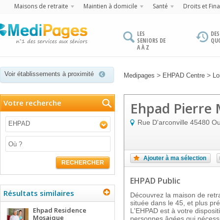
Maisons de retraite
Maintien à domicile
Santé
Droits et Fin
LES
DES
SENIORS DE
QU
A À Z
Voir établissements à proximité
>
>
Medipages
EHPAD Centre
Lo
Votre recherche
Ehpad Pierre
Rue D'arconville
45480
Ou
EHPAD
Ajouter à ma sélection
RECHERCHER
EHPAD Public
Résultats similaires
Découvrez la maison de re
située dans le 45, et plus 
Ehpad Residence
L'EHPAD est à votre disposi
Mosaique
personnes âgées qui nécessi