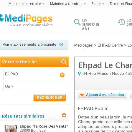
Maisons de retraite
Maintien à domicile
Santé
Droits et Fin
LES
DES
SENIORS DE
QU
A À Z
Voir établissements à proximité
>
>
Medipages
EHPAD Centre
Lo
Votre recherche
Ehpad Le Cha
34 Rue Maison Neuve
45
EHPAD
Ajouter à ma sélection
RECHERCHER
EHPAD Public
Résultats similaires
Dotée d'un beau jardin, la m
Champgarnier accueille ses r
Ehpad "la Rose Des Vents"
adaptée au séniors proche de 
28800
Bonneval
à s'occuper de 122 personne