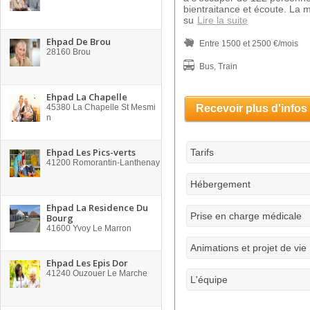
bientraitance et écoute. La 
su
Lire la suite
Ehpad De Brou
Entre 1500 et 2500 €/mois
28160
Brou
Bus, Train
Ehpad La Chapelle
45380
La Chapelle St Mesmi
Recevoir plus d'infos
n
Ehpad Les Pics-verts
Tarifs
41200
Romorantin-Lanthenay
Hébergement
Ehpad La Residence Du
Prise en charge médicale
Bourg
41600
Yvoy Le Marron
Animations et projet de vie
Ehpad Les Epis Dor
41240
Ouzouer Le Marche
L'équipe